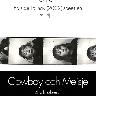
Elvis de Launay (2002) speelt en
schrijft.
Cowboy och Meisje
4 oktober,
Amsterda
m
Theater Bellevue
5 oktober,
Amsterda